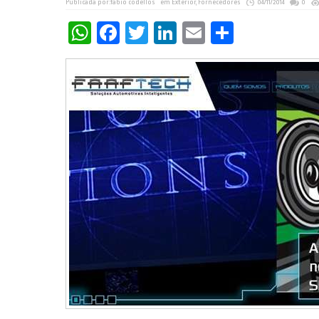
Publicada por:
fabio codellos
em
Exterior
,
Fornecedores
04/11/2014
0
WhatsApp
Facebook
Twitter
LinkedIn
Email
Share