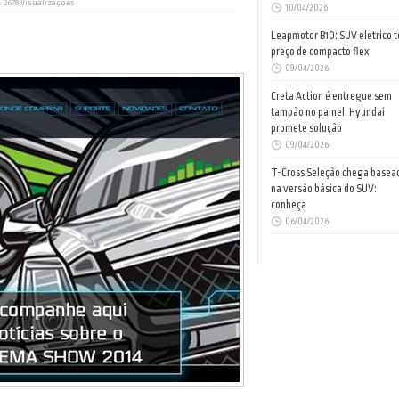
2678 Visualizações
10/04/2026
Leapmotor B10: SUV elétrico 
preço de compacto flex
09/04/2026
Creta Action é entregue sem
tampão no painel: Hyundai
promete solução
09/04/2026
T-Cross Seleção chega basea
na versão básica do SUV:
conheça
06/04/2026