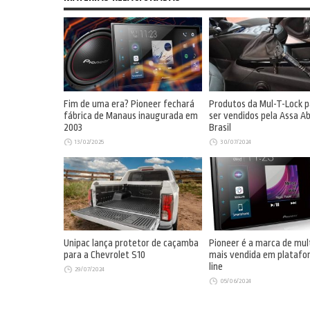
Fim de uma era? Pioneer fechará
Produtos da Mul-T-Lock 
fábrica de Manaus inaugurada em
ser vendidos pela Assa Ab
2003
Brasil
13/02/2025
30/07/2024
Unipac lança protetor de caçamba
Pioneer é a marca de mul
para a Chevrolet S10
mais vendida em platafo
line
29/07/2024
05/06/2024