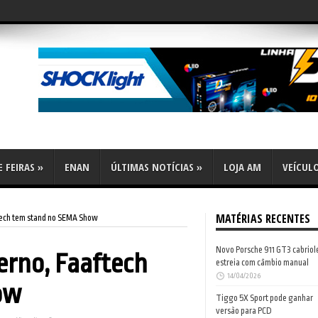
flex
 FEIRAS
»
ENAN
ÚLTIMAS NOTÍCIAS
»
LOJA AM
VEÍCUL
MATÉRIAS RECENTES
tech tem stand no SEMA Show
Novo Porsche 911 GT3 cabriol
erno, Faaftech
estreia com câmbio manual
14/04/2026
ow
Tiggo 5X Sport pode ganhar
versão para PCD