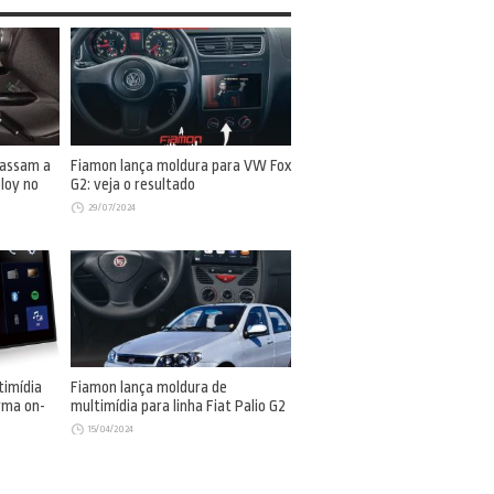
passam a
Fiamon lança moldura para VW Fox
loy no
G2: veja o resultado
29/07/2024
timídia
Fiamon lança moldura de
rma on-
multimídia para linha Fiat Palio G2
15/04/2024