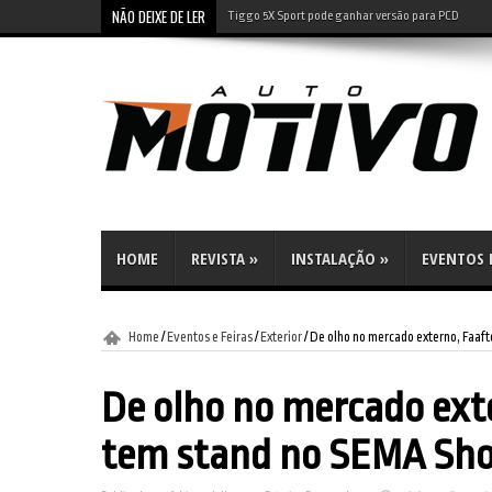
NÃO DEIXE DE LER
Tiggo 5X Sport pode ganhar versão para PCD
Leapmotor B10: SUV elétrico tem preço de compacto 
HOME
REVISTA
»
INSTALAÇÃO
»
EVENTOS E
Home
/
Eventos e Feiras
/
Exterior
/
De olho no mercado externo, Faaf
De olho no mercado ext
tem stand no SEMA Sh