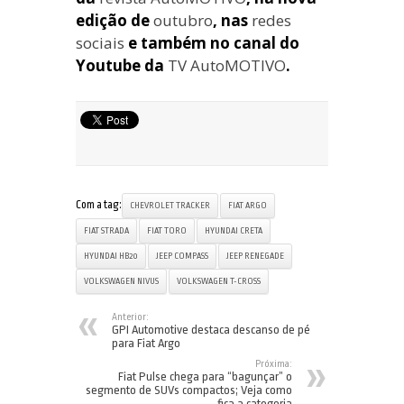
edição de
outubro
, nas
redes
sociais
e também no canal do
Youtube da
TV AutoMOTIVO
.
Com a tag:
CHEVROLET TRACKER
FIAT ARGO
FIAT STRADA
FIAT TORO
HYUNDAI CRETA
HYUNDAI HB20
JEEP COMPASS
JEEP RENEGADE
VOLKSWAGEN NIVUS
VOLKSWAGEN T-CROSS
Anterior:
GPI Automotive destaca descanso de pé
para Fiat Argo
Próxima:
Fiat Pulse chega para “bagunçar” o
segmento de SUVs compactos; Veja como
fica a categoria