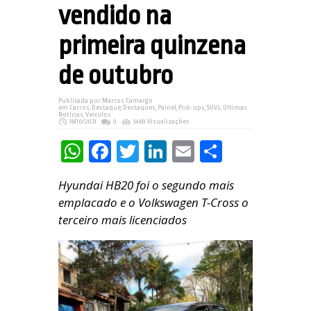
vendido na
primeira quinzena
de outubro
Publicada por:
Marcos Camargo
em
Carros
,
Destaque
,
Destaques
,
Painel
,
Pick-ups
,
SUVs
,
Últimas
Notícias
,
Veículos
18/10/2021
0
3469 Visualizações
WhatsApp
Facebook
Twitter
LinkedIn
Email
Share
Hyundai HB20 foi o segundo mais
emplacado e o Volkswagen T-Cross o
terceiro mais licenciados