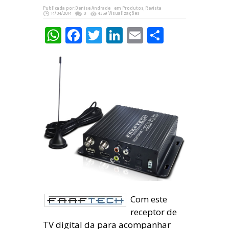
Publicada por:
Denise Andrade
em
Produtos
,
Revista
14/04/2014
0
4359 Visualizações
WhatsApp
Facebook
Twitter
LinkedIn
Email
Share
Com este
receptor de
TV digital da para acompanhar