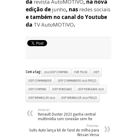
da
revista AutoMOTIVO
, na nova
edição de
junho
, nas
redes sociais
e também no canal do Youtube
da
TV AutoMOTIVO
.
Com a tag:
2022 JEEP COMPASS
FIAT PULSE
JEEP
JEEP COMMANDER
JEEP COMMANDER 2022 PREÇO
JEEP COMPASS
JEEP RENEGADE
JEEP RENEGADE 2023
JEEP WRANGLER 2022
JEEP WRANGLER 2022 PREÇO
Anterior:
Renault Duster 2023 ganha central
multimídia com conexão sem fio
Próxima:
Suits Auto lança kit de farol de milha para
Nissan Versa