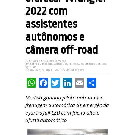
2022 com
assistentes
autônomos e
câmera off-road
Publicada por:
Marcos Camargo
em
Carros
,
Destaque
,
Destaques
,
Painel
,
SUVs
,
Últimas Notícias
,
Veículos
06/06/2022
0
1633 Visualizações
WhatsApp
Facebook
Twitter
LinkedIn
Email
Share
Modelo ganhou piloto automático,
frenagem automática de emergência
e faróis full-LED com facho alto e
ajuste automático