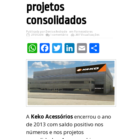
projetos
consolidados
Publicada por:
Denise Andrade
em
Fornecedores
27/01/2014
1 comentário
2517 Visualizações
WhatsApp
Facebook
Twitter
LinkedIn
Email
Share
A
Keko Acessórios
encerrou o ano
de 2013 com saldo positivo nos
números e nos projetos