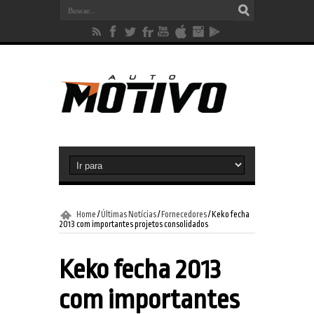
Home
/
Últimas Notícias
/
Fornecedores
/
Keko fecha
2013 com importantes projetos consolidados
Keko fecha 2013
com importantes