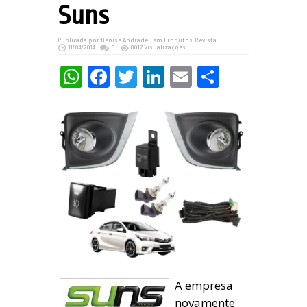
Suns
Publicada por:
Denise Andrade
em
Produtos
,
Revista
11/04/2014
0
8017 Visualizações
WhatsApp
Facebook
Twitter
LinkedIn
Email
Share
A empresa
novamente