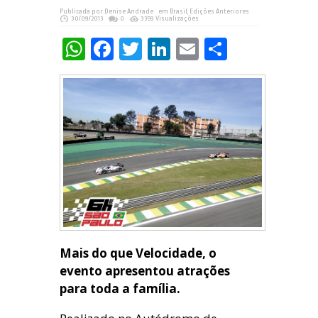
Publicada por:
Denise Andrade
em
Brasil
,
Edições Anteriores
30/09/2013
0
3359 Visualizações
WhatsApp
Facebook
Twitter
LinkedIn
Email
Share
Mais do que Velocidade, o
evento apresentou atrações
para toda a família.