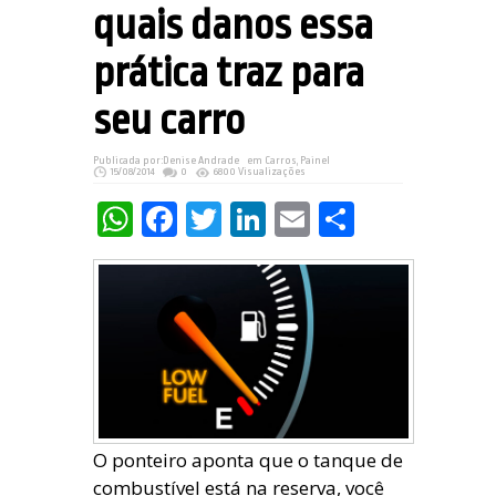
quais danos essa
prática traz para
seu carro
Publicada por:
Denise Andrade
em
Carros
,
Painel
15/08/2014
0
6800 Visualizações
WhatsApp
Facebook
Twitter
LinkedIn
Email
Share
O ponteiro aponta que o tanque de
combustível está na reserva, você