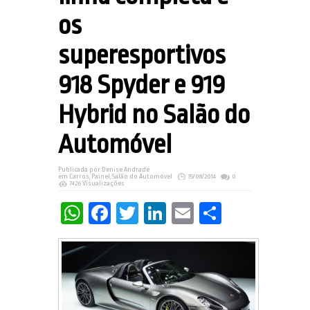
os
superesportivos
918 Spyder e 919
Hybrid no Salão do
Automóvel
Publicada por:
Denise Andrade
em
Carros
,
Painel
,
Salão do Automóvel
15/08/2014
0
7426 Visualizações
WhatsApp
Facebook
Twitter
LinkedIn
Email
Share