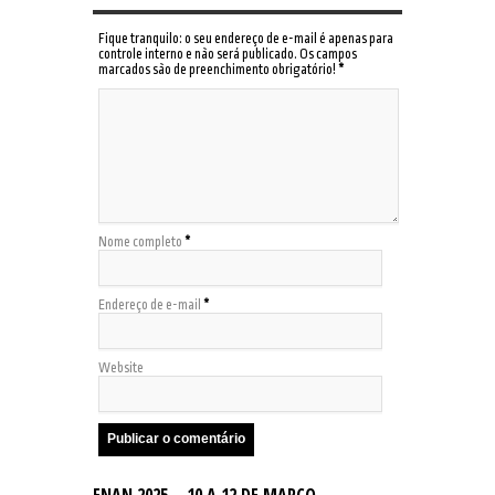
Fique tranquilo: o seu endereço de e-mail é apenas para
controle interno e não será publicado. Os campos
marcados são de preenchimento obrigatório!
*
Nome completo
*
Endereço de e-mail
*
Website
ENAN 2025 – 10 A 12 DE MARÇO