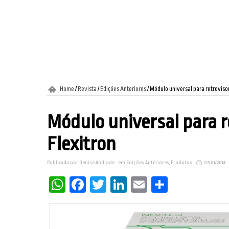
Home
/
Revista
/
Edições Anteriores
/
Módulo universal para retrovisor
Módulo universal para r
Flexitron
Publicada por:
Denise Andrade
em
Edições Anteriores
,
Produtos
07/01/2014
WhatsApp
Facebook
Twitter
LinkedIn
Email
Share