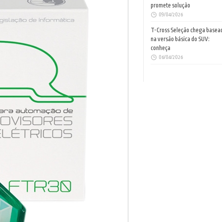
promete solução
09/04/2026
T-Cross Seleção chega basea
na versão básica do SUV:
conheça
06/04/2026