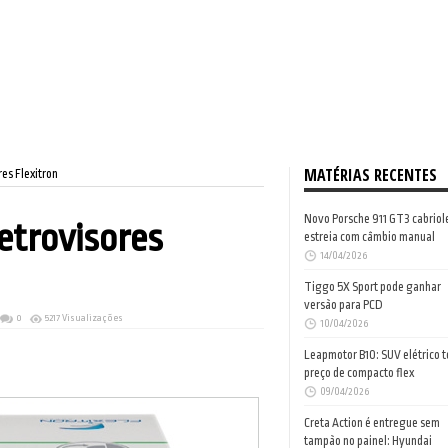
MATÉRIAS RECENTES
es Flexitron
Novo Porsche 911 GT3 cabriol
etrovisores
estreia com câmbio manual
14/04/2026
Tiggo 5X Sport pode ganhar
versão para PCD
0
5217 Visualizações
10/04/2026
Leapmotor B10: SUV elétrico 
preço de compacto flex
09/04/2026
Creta Action é entregue sem
tampão no painel: Hyundai