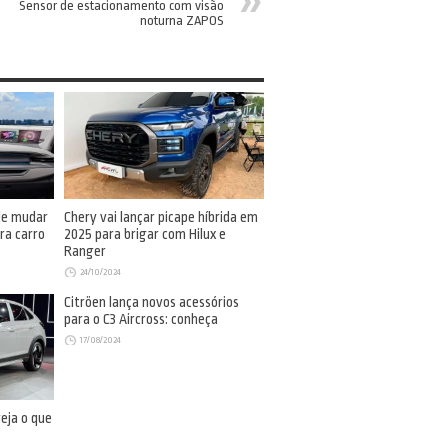
Sensor de estacionamento com visão
noturna ZAPOS
de mudar
Chery vai lançar picape híbrida em
ra carro
2025 para brigar com Hilux e
Ranger
24/10/2024
Citröen lança novos acessórios
para o C3 Aircross: conheça
17/08/2024
eja o que