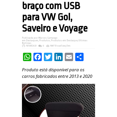
braço com USB
para VW Gol,
Saveiro e Voyage
Publicada por:
Marcos Camargo
em
Destaques
,
Produtos
,
Produtos em Destaque
,
Últimas
Notícias
15/08/2021
0
1587 Visualizações
WhatsApp
Facebook
Twitter
LinkedIn
Email
Share
Produto está disponível para os
carros fabricados entre 2013 e 2020