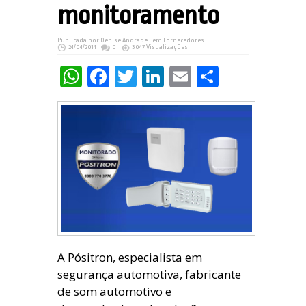
monitoramento
Publicada por:
Denise Andrade
em
Fornecedores
24/04/2014
0
3047 Visualizações
WhatsApp
Facebook
Twitter
LinkedIn
Email
Share
A Pósitron, especialista em
segurança automotiva, fabricante
de som automotivo e