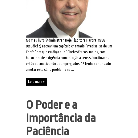
No meu livro “Administrar, Hoje” (Editora Harbra, 1988 –
9ª Edição) escrevi um capítulo chamado “Precisa-se de um
Chefe” em que eu digo que “Chefes fracos, moles, com
baixo teor de exigência com relação a seus subordinados
estão desmotivando os empregados.” E tenho continuado
a notar este sério problema na ...
Leia mais »
O Poder e a
Importância da
Paciência