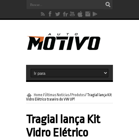
Home
/
Últimas Notícias
/
Produtos
/
Tragial lança Kit
Vidro Elétrico traseiro do VW UP!
Tragial lança Kit
Vidro Elétrico