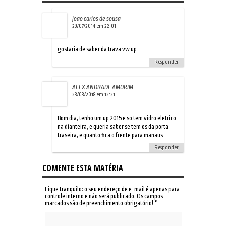
joao carlos de sousa
29/07/2014 em 22:01
gostaria de saber da trava vw up
Responder
ALEX ANDRADE AMORIM
23/03/2018 em 12:21
Bom dia, tenho um up 2015 e so tem vidro eletrico
na dianteira, e queria saber se tem os da porta
traseira, e quanto fica o frente para manaus
Responder
COMENTE ESTA MATÉRIA
Fique tranquilo: o seu endereço de e-mail é apenas para
controle interno e não será publicado. Os campos
marcados são de preenchimento obrigatório!
*