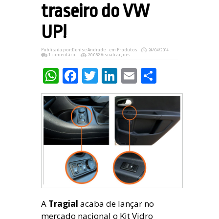
traseiro do VW
UP!
Publicada por:
Denise Andrade
em
Produtos
24/04/2014
1 comentário
20052 Visualizações
WhatsApp
Facebook
Twitter
LinkedIn
Email
Share
A
Tragial
acaba de lançar no
mercado nacional o Kit Vidro