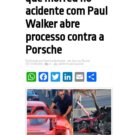
acidente com Paul
Walker abre
processo contra a
Porsche
Publicada por:
Denise Andrade
em
Carros
,
Painel
13/05/2014
0
22635 Visualizações
WhatsApp
Facebook
Twitter
LinkedIn
Email
Share