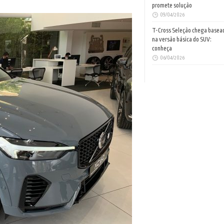
promete solução
09/04/2026
T-Cross Seleção chega basea
na versão básica do SUV:
conheça
06/04/2026