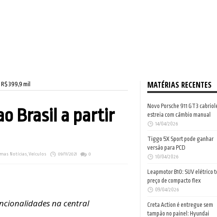
MATÉRIAS RECENTES
 R$ 399,9 mil
Novo Porsche 911 GT3 cabriol
 Brasil a partir
estreia com câmbio manual
14/04/2026
Tiggo 5X Sport pode ganhar
versão para PCD
imas Notícias
,
Veículos
09/11/2021
0
10/04/2026
Leapmotor B10: SUV elétrico 
preço de compacto flex
09/04/2026
ncionalidades na central
Creta Action é entregue sem
tampão no painel: Hyundai