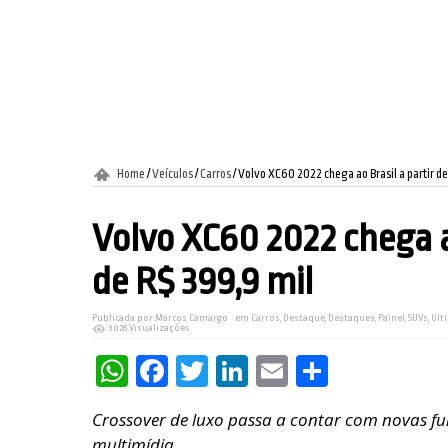
Home
/
Veículos
/
Carros
/
Volvo XC60 2022 chega ao Brasil a partir de
Volvo XC60 2022 chega ao
de R$ 399,9 mil
Publicada por:
Marcos Camargo
em
Carros
,
Destaque
,
Destaques
,
Painel
,
SUVs
,
Últ
3028 Visualizações
WhatsApp
Facebook
Twitter
LinkedIn
Email
Share
Crossover de luxo passa a contar com novas fu
multimídia