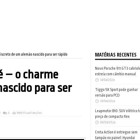
MATÉRIAS RECENTES
screto de um alemão nascido para ser rápido
Novo Porsche 911 GT3 cabriol
 – o charme
estreia com câmbio manual
14/04/2026
ascido para ser
Tiggo 5X Sport pode ganhar
versão para PCD
10/04/2026
Leapmotor B10: SUV elétrico 
3
0
5598 Visualizações
preço de compacto flex
09/04/2026
Creta Action é entregue sem
tampão no painel: Hyundai