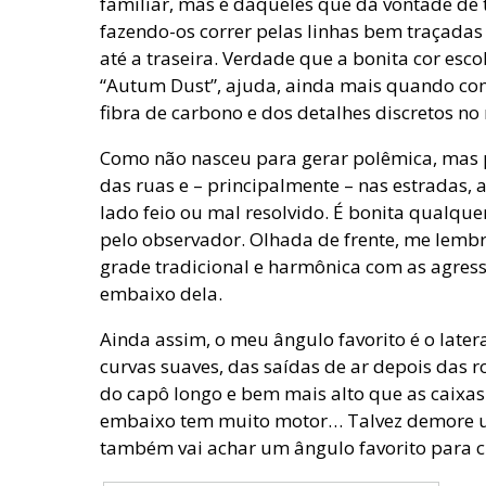
familiar, mas é daqueles que dá vontade de t
fazendo-os correr pelas linhas bem traçadas 
até a traseira. Verdade que a bonita cor es
“Autum Dust”, ajuda, ainda mais quando co
fibra de carbono e dos detalhes discretos n
Como não nasceu para gerar polêmica, mas p
das ruas e – principalmente – nas estrada
lado feio ou mal resolvido. É bonita qualque
pelo observador. Olhada de frente, me lembr
grade tradicional e harmônica com as agressi
embaixo dela.
Ainda assim, o meu ângulo favorito é o latera
curvas suaves, das saídas de ar depois das r
do capô longo e bem mais alto que as caixas
embaixo tem muito motor… Talvez demore u
também vai achar um ângulo favorito para 