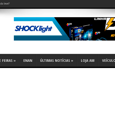
do leve?
 FEIRAS
»
ENAN
ÚLTIMAS NOTÍCIAS
»
LOJA AM
VEÍCUL