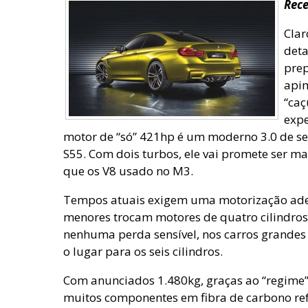
Rec
Clar
deta
pre
apim
“caç
expe
motor de “só” 421hp é um moderno 3.0 de sei
S55. Com dois turbos, ele vai promete ser ma
que os V8 usado no M3.
Tempos atuais exigem uma motorização ade
menores trocam motores de quatro cilindros 
nenhuma perda sensível, nos carros grandes
o lugar para os seis cilindros.
Com anunciados 1.480kg, graças ao “regime
muitos componentes em fibra de carbono ref