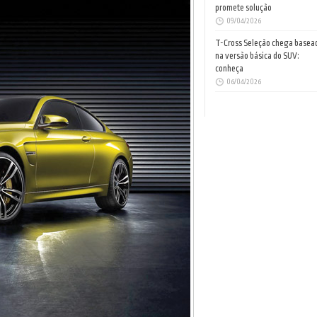
promete solução
09/04/2026
T-Cross Seleção chega basea
na versão básica do SUV:
conheça
06/04/2026