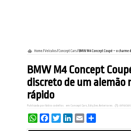
Home
/
Veículos
/
Concept Cars
/
BMW M4 Concept Coupé – o charme di
BMW M4 Concept Coupé
discreto de um alemão n
rápido
Publicada por:
fabio codellos
em
Concept Cars
,
Edições Anteriores
01/10/201
WhatsApp
Facebook
Twitter
LinkedIn
Email
Share