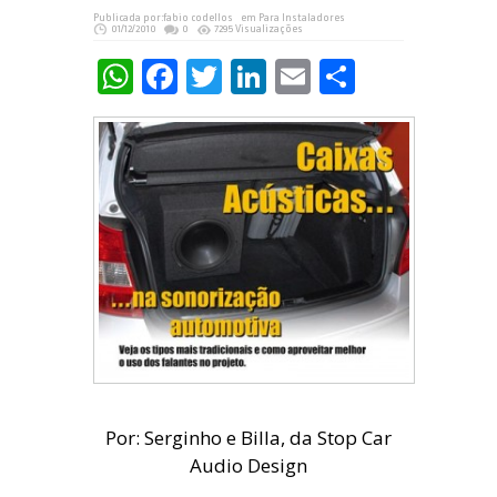
Publicada por:
fabio codellos
em
Para Instaladores
01/12/2010
0
7295 Visualizações
WhatsApp
Facebook
Twitter
LinkedIn
Email
Share
Por: Serginho e Billa, da Stop Car
Audio Design