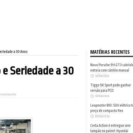
MATÉRIAS RECENTES
Seriedade a 30 Anos
Novo Porsche 911 GT3 cabriol
 e Seriedade a 30
estreia com câmbio manual
14/04/2026
Tiggo 5X Sport pode ganhar
versão para PCD
Visualizações
10/04/2026
Leapmotor B10: SUV elétrico 
preço de compacto flex
09/04/2026
Creta Action é entregue sem
tampão no painel: Hyundai