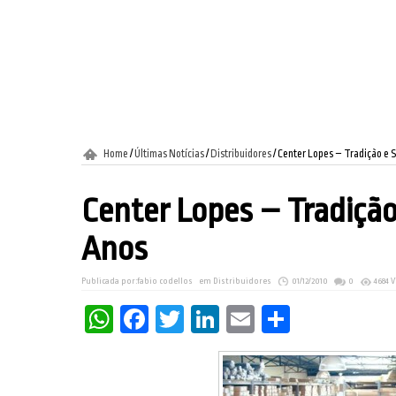
Home
/
Últimas Notícias
/
Distribuidores
/
Center Lopes – Tradição e 
Center Lopes – Tradição
Anos
Publicada por:
fabio codellos
em
Distribuidores
01/12/2010
0
4684 
WhatsApp
Facebook
Twitter
LinkedIn
Email
Share