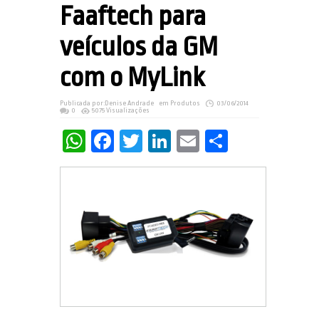
Faaftech para
veículos da GM
com o MyLink
Publicada por:
Denise Andrade
em
Produtos
03/06/2014
0
5075 Visualizações
WhatsApp
Facebook
Twitter
LinkedIn
Email
Share