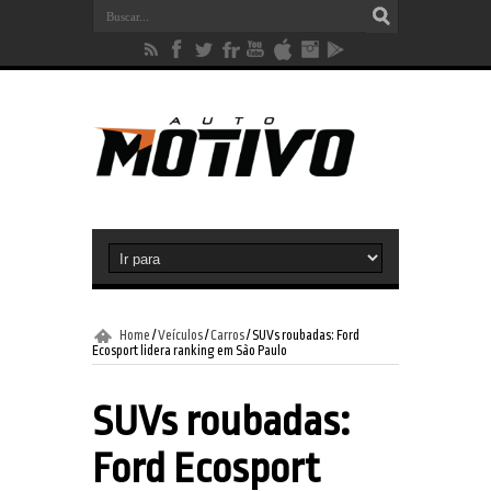
Home
/
Veículos
/
Carros
/
SUVs roubadas: Ford
Ecosport lidera ranking em São Paulo
SUVs roubadas:
Ford Ecosport