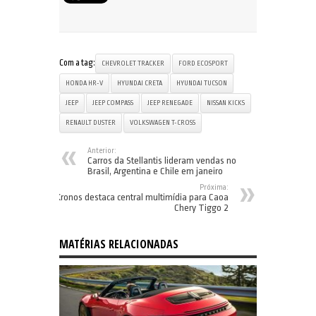
Com a tag:
CHEVROLET TRACKER
FORD ECOSPORT
HONDA HR-V
HYUNDAI CRETA
HYUNDAI TUCSON
JEEP
JEEP COMPASS
JEEP RENEGADE
NISSAN KICKS
RENAULT DUSTER
VOLKSWAGEN T-CROSS
Anterior:
Carros da Stellantis lideram vendas no
Brasil, Argentina e Chile em janeiro
Próxima:
Kronos destaca central multimídia para Caoa
Chery Tiggo 2
MATÉRIAS RELACIONADAS