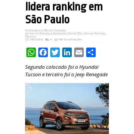
lidera ranking em
São Paulo
Publicada por:
Marcos Camargo
em
Carros
,
Destaque
,
Destaques
,
Painel
,
SUVs
,
Últimas Notícias
,
Veículos
08/02/2022
0
1491 Visualizações
WhatsApp
Facebook
Twitter
LinkedIn
Email
Share
Segundo colocado foi o Hyundai
Tucson e terceiro foi o Jeep Renegade