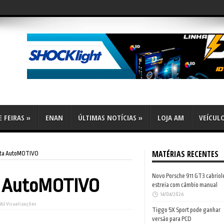
flex
 FEIRAS
»
ENAN
ÚLTIMAS NOTÍCIAS
»
LOJA AM
VEÍCUL
MATÉRIAS RECENTES
ista AutoMOTIVO
Novo Porsche 911 GT3 cabriol
ta AutoMOTIVO
estreia com câmbio manual
14/04/2026
652 Visualizações
Tiggo 5X Sport pode ganhar
versão para PCD