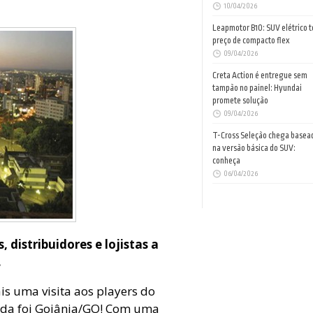
10/04/2026
Leapmotor B10: SUV elétrico 
preço de compacto flex
09/04/2026
Creta Action é entregue sem
tampão no painel: Hyundai
promete solução
09/04/2026
T-Cross Seleção chega basea
na versão básica do SUV:
conheça
06/04/2026
distribuidores e lojistas a
.
is uma visita aos players do
hida foi Goiânia/GO! Com uma