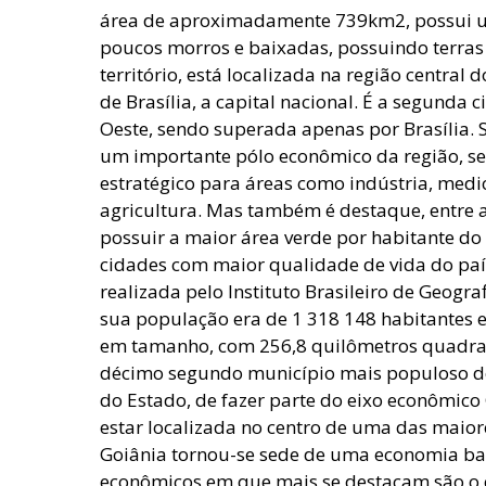
área de aproximadamente 739km2, possui u
poucos morros e baixadas, possuindo terras
território, está localizada na região central
de Brasília, a capital nacional. É a segunda
Oeste, sendo superada apenas por Brasília. S
um importante pólo econômico da região, s
estratégico para áreas como indústria, medi
agricultura. Mas também é destaque, entre as
possuir a maior área verde por habitante do
cidades com maior qualidade de vida do pa
realizada pelo Instituto Brasileiro de Geograf
sua população era de 1 318 148 habitantes e
em tamanho, com 256,8 quilômetros quadra
décimo segundo município mais populoso do B
do Estado, de fazer parte do eixo econômico 
estar localizada no centro de uma das maio
Goiânia tornou-se sede de uma economia bas
econômicos em que mais se destacam são o co