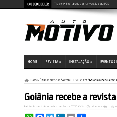
NÃO DEIXE DE LER
Leapmotor B10: SUV elétrico tem preço de compacto 
HOME
REVISTA
»
INSTALAÇÃO
»
EVENTOS E
Home
/
Últimas Notícias
/
AutoMOTIVO Visita
/
Goiânia recebe a rev
Goiânia recebe a revis
Publicada por:
fabio codellos
em
AutoMOTIVO Visita
01/05/2012
0
5