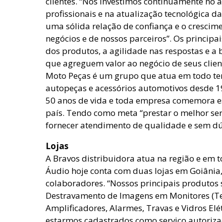
clientes. “Nós investimos continuamente no
profissionais e na atualização tecnológica d
uma sólida relação de confiança e o crescim
negócios e de nossos parceiros”. Os principai
dos produtos, a agilidade nas respostas e a
que agreguem valor ao negócio de seus client
Moto Peças é um grupo que atua em todo terr
autopeças e acessórios automotivos desde 
50 anos de vida e toda empresa comemora es
país. Tendo como meta “prestar o melhor ser
fornecer atendimento de qualidade e sem dú
Lojas
A Bravos distribuidora atua na região e em to
Áudio hoje conta com duas lojas em Goiânia,
colaboradores. “Nossos principais produtos s
Destravamento de Imagens em Monitores (Tel
Amplificadores, Alarmes, Travas e Vidros Elét
estarmos cadastrados como serviço autoriza