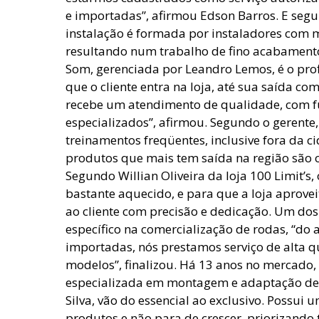
e importadas”, afirmou Edson Barros. E segu
instalação é formada por instaladores com m
resultando num trabalho de fino acabamento.
Som, gerenciada por Leandro Lemos, é o pro
que o cliente entra na loja, até sua saída co
recebe um atendimento de qualidade, com f
especializados”, afirmou. Segundo o gerente
treinamentos freqüentes, inclusive fora da c
produtos que mais tem saída na região são 
Segundo Willian Oliveira da loja 100 Limit’s
bastante aquecido, e para que a loja aprove
ao cliente com precisão e dedicação. Um dos
específico na comercialização de rodas, “do a
importadas, nós prestamos serviço de alta 
modelos”, finalizou. Há 13 anos no mercado, 
especializada em montagem e adaptação de 
Silva, vão do essencial ao exclusivo. Possui
produtos e não para de crescer, priorizando