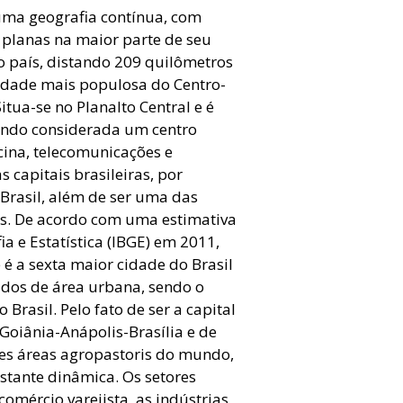
ma geografia contínua, com
 planas na maior parte de seu
 do país, distando 209 quilômetros
 cidade mais populosa do Centro-
itua-se no Planalto Central e é
endo considerada um centro
cina, telecomunicações e
 capitais brasileiras, por
 Brasil, além de ser uma das
ís. De acordo com uma estimativa
ia e Estatística (IBGE) em 2011,
 é a sexta maior cidade do Brasil
dos de área urbana, sendo o
rasil. Pelo fato de ser a capital
Goiânia-Anápolis-Brasília e de
res áreas agropastoris do mundo,
tante dinâmica. Os setores
mércio varejista, as indústrias