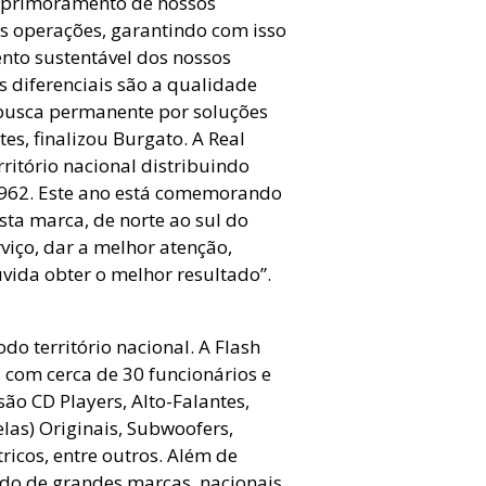
 aprimoramento de nossos
as operações, garantindo com isso
ento sustentável dos nossos
s diferenciais são a qualidade
 busca permanente por soluções
es, finalizou Burgato. A Real
itório nacional distribuindo
1962. Este ano está comemorando
ta marca, de norte ao sul do
viço, dar a melhor atenção,
vida obter o melhor resultado”.
do território nacional. A Flash
 com cerca de 30 funcionários e
ão CD Players, Alto-Falantes,
as) Originais, Subwoofers,
ricos, entre outros. Além de
do de grandes marcas, nacionais